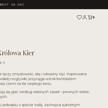
ZWROT 30 DNI
0
Królowa Kier
: 1)
re łączy zmysłowość, siłę i odważny styl. Inspirowana
wskiej rozgrywki, przyciąga wzrok kontrastem
iej czerni na tle ciepłego beżu.
 boją się grać według własnych zasad – pewnych siebie,
ych.
i jedwabiu o splocie twilly, zachwyca subtelnym