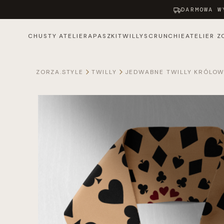
DARMOWA W
CHUSTY ATELIER
APASZKI
TWILLY
SCRUNCHIE
ATELIER Z
ZORZA.STYLE
TWILLY
JEDWABNE TWILLY KRÓLOW