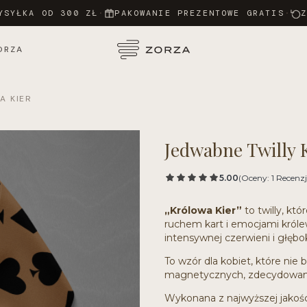
YSYŁKA OD 300 ZŁ
·
PAKOWANIE PREZENTOWE GRATIS
·
ORZA
A KIER
Jedwabne Twilly 
5.00
(Oceny: 1 Recenzje
„Królowa Kier”
to twilly, któ
ruchem kart i emocjami króle
intensywnej czerwieni i głębok
To wzór dla kobiet, które nie
magnetycznych, zdecydowan
Wykonana z najwyższej jakośc