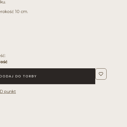
ku.
erokość 10 cm.
ść:
lość
DODAJ DO TORBY
D punkt