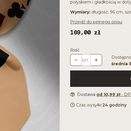
połyskiem i gładkością w doty
Wymiary:
długość: 96 cm, sz
Przejdź do pełnego opisu
Cena
169,00 zł
Ilość
Dostępno
szt.
średnia i
Dostawa
od 10,99 zł
- DP
Czas wysyłki:
24 godziny