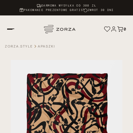
DARMOWA WYSYŁKA OD 300 ZŁ
PAKOWANIE PREZENTOWE GRATIS
ZWROT 30 DNI
0
ZORZA.STYLE
APASZKI
Apaszki
Chusty Atelier
Twilly
Scrunchie