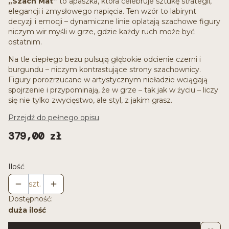
„Szach Mat”
to apaszka, która celebruje sztukę strategii,
elegancji i zmysłowego napięcia. Ten wzór to labirynt
decyzji i emocji – dynamiczne linie oplatają szachowe figury
niczym wir myśli w grze, gdzie każdy ruch może być
ostatnim.
Na tle ciepłego beżu pulsują głębokie odcienie czerni i
burgundu – niczym kontrastujące strony szachownicy.
Figury porozrzucane w artystycznym nieładzie wciągają
spojrzenie i przypominają, że w grze – tak jak w życiu – liczy
się nie tylko zwycięstwo, ale styl, z jakim grasz.
Przejdź do pełnego opisu
Cena
379,00 zł
Ilość
szt.
Dostępność:
duża ilość