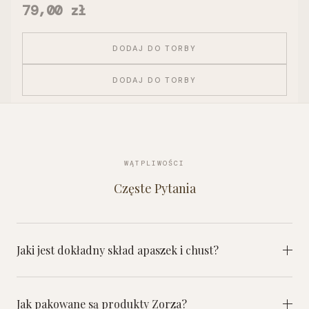
Cena
79,00 zł
DODAJ DO TORBY
DODAJ DO TORBY
WĄTPLIWOŚCI
Częste Pytania
Jaki jest dokładny skład apaszek i chust?
Jak pakowane są produkty Zorza?