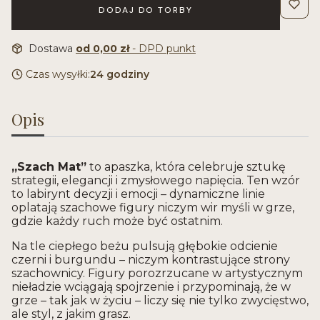
DODAJ DO TORBY
Dostawa
od 0,00 zł
- DPD punkt
Czas wysyłki:
24 godziny
Opis
„Szach Mat”
to apaszka, która celebruje sztukę
strategii, elegancji i zmysłowego napięcia. Ten wzór
to labirynt decyzji i emocji – dynamiczne linie
oplatają szachowe figury niczym wir myśli w grze,
gdzie każdy ruch może być ostatnim.
Na tle ciepłego beżu pulsują głębokie odcienie
czerni i burgundu – niczym kontrastujące strony
szachownicy. Figury porozrzucane w artystycznym
nieładzie wciągają spojrzenie i przypominają, że w
grze – tak jak w życiu – liczy się nie tylko zwycięstwo,
ale styl, z jakim grasz.