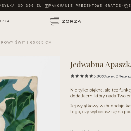
YSYŁKA OD 300 ZŁ
·
PAKOWANIE PREZENTOWE GRATIS
·
ORZA
BROWY ŚWIT | 65X65 CM
Jedwabna Apaszka
5.00
(Oceny: 2 Recenzj
Nie tylko piękna, ale też funk
dodatkiem, który nada Twojem
Jej wyjątkowy wzór dodaje każd
tego, czy wybierasz się na po