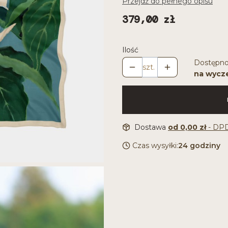
Przejdź do pełnego opisu
Cena
379,00 zł
Ilość
Dostępno
szt.
na wycz
Dostawa
od 0,00 zł
- DP
Czas wysyłki:
24 godziny