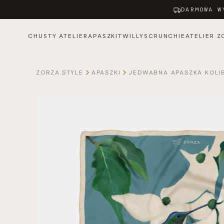
DARMOWA W
CHUSTY ATELIER
APASZKI
TWILLY
SCRUNCHIE
ATELIER Z
ZORZA.STYLE
APASZKI
JEDWABNA APASZKA KOLI