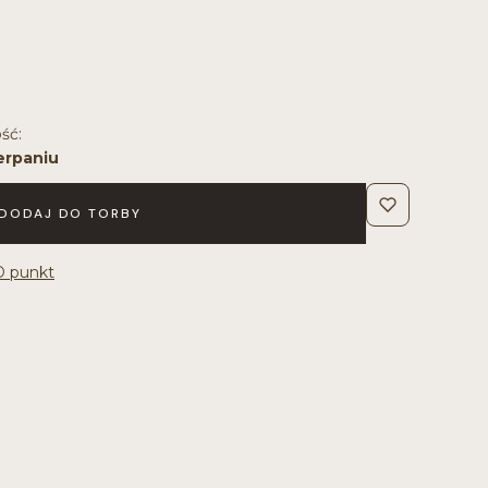
ść:
erpaniu
DODAJ DO TORBY
D punkt