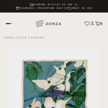
DARMOWA WYSYŁKA OD 300 ZŁ
PAKOWANIE PREZENTOWE GRATIS
ZWROT 30 DNI
0
ZORZA.STYLE
APASZKI
Chusty Atelier
Apaszki
Twilly
Scrunchie