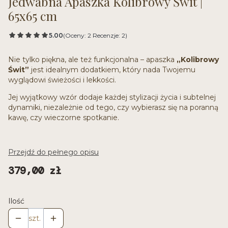
Jedwabna Apaszka Kolibrowy Świt |
65x65 cm
5.00
(Oceny: 2 Recenzje: 2)
Nie tylko piękna, ale też funkcjonalna – apaszka
„Kolibrowy
Świt”
jest idealnym dodatkiem, który nada Twojemu
wyglądowi świeżości i lekkości.
Jej wyjątkowy wzór dodaje każdej stylizacji życia i subtelnej
dynamiki, niezależnie od tego, czy wybierasz się na poranną
kawę, czy wieczorne spotkanie.
Przejdź do pełnego opisu
Cena
379,00 zł
Ilość
szt.