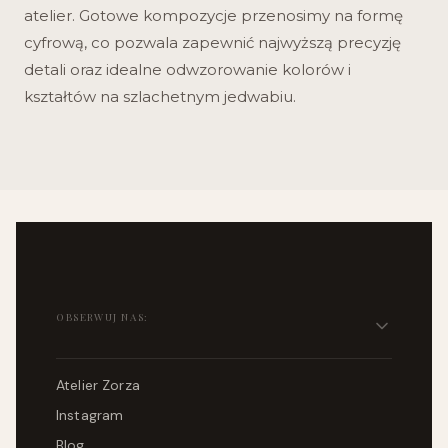
atelier. Gotowe kompozycje przenosimy na formę
cyfrową, co pozwala zapewnić najwyższą precyzję
detali oraz idealne odwzorowanie kolorów i
kształtów na szlachetnym jedwabiu.
Linki w stopce
OBSERWUJ NAS:
Atelier Zorza
Instagram
Blog