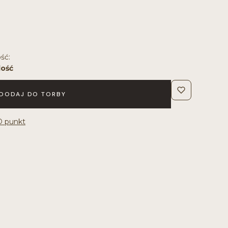
ść:
lość
DODAJ DO TORBY
D punkt