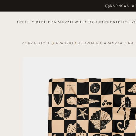
DARMOWA W
CHUSTY ATELIER
APASZKI
TWILLY
SCRUNCHIE
ATELIER Z
ZORZA.STYLE
APASZKI
JEDWABNA APASZKA GRA 