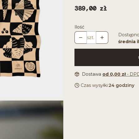
Cena
389,00 zł
Ilość
Dostępno
szt.
średnia i
Dostawa
od 0,00 zł
- DP
Czas wysyłki:
24 godziny