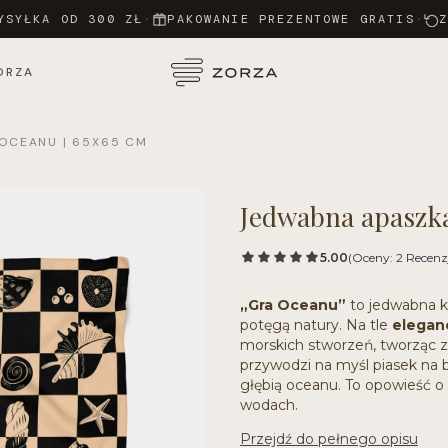
YSYŁKA OD 300 ZŁ
·
PAKOWANIE PREZENTOWE GRATIS
·
ORZA
OCEANU | 65X65 CM
Jedwabna apaszka
5.00
(Oceny: 2 Recenzj
„Gra Oceanu”
to jedwabna k
potęgą natury. Na tle
elegan
morskich stworzeń, tworząc 
przywodzi na myśl piasek na 
głębią oceanu. To opowieść o s
wodach.
Przejdź do pełnego opisu