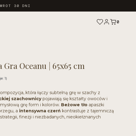
ZWROT 30 DNI
0
 Gra Oceanu | 65x65 cm
e: 1)
ompozycja, która łączy subtelną grę w szachy z
ckiej szachownicy
pojawiają się kształty owoców i
zmysłową grę form i kolorów.
Beżowe tło
apaszki
brzegu, a
intensywna czerń
kontrastuje z tajemniczą
trategii, finezji i niezbadanych, nieokiełznanych